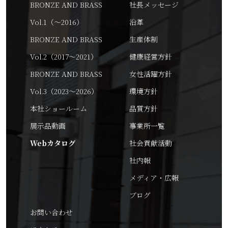
BRONZE AND BRASS
社長メッセージ
Vol.1（～2016）
沿革
BRONZE AND BRASS
生産体制
Vol.2（2017～2021）
健康経営方針
BRONZE AND BRASS
女性活躍方針
Vol.3（2023～2026）
環境方針
本社ショールーム
品質方針
展示品動画
事業所一覧
Webカタログ
社会貢献活動
社内報
メディア・広報
ブログ
お問い合わせ