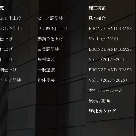
覧
施工実績
ぶし仕上げ
ピアノ調塗装
見本紹介
ぶし色仕上げ
リン酸風仕上げ
BRONZE AND BRASS
仕上げ
赤錆色仕上げ
Vol.1（～2016）
仕上げ
古美調塗装
BRONZE AND BRASS
仕上げ
模様塗装
Vol.2（2017～2021）
調仕上げ
一般塗装
BRONZE AND BRASS
クリア塗装
粉体塗装
Vol.3（2023～2026）
本社ショールーム
展示品動画
Webカタログ