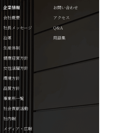
企業情報
お問い合わせ
会社概要
アクセス
社長メッセージ
Q&A
沿革
用語集
生産体制
健康経営方針
女性活躍方針
環境方針
品質方針
事業所一覧
社会貢献活動
社内報
メディア・広報