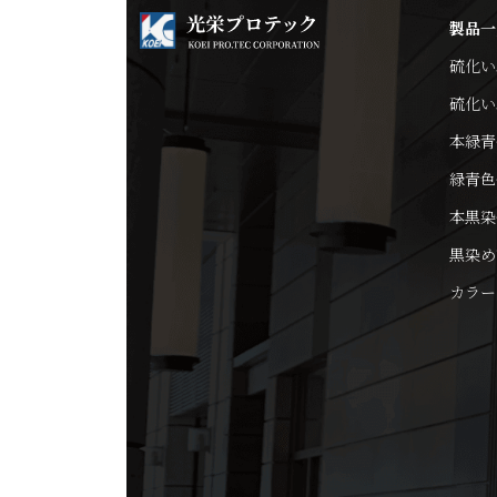
製品一
硫化い
硫化い
本緑青
緑青色
本黒染
黒染め
カラー