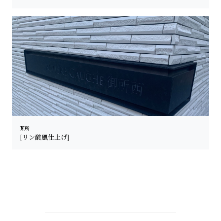
某所
[リン酸風仕上げ]