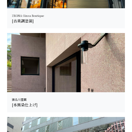
ZEGNA Ginza Boutique
[古美調塗装]
猪名川霊園
[本黒染仕上げ]