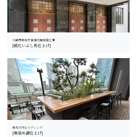
川崎市新本庁舎復元棟新築工事
[硫化いぶし色仕上げ]
新丸の内ビルディング
[黒染め調仕上げ]