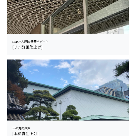
OMO7大阪by星野リゾート
[リン酸風仕上げ]
三の丸尚蔵館
[本緑青仕上げ]