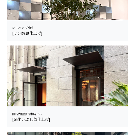
シーバンスＮ館
[リン酸風仕上げ]
旧名古屋銀行本店ビル
[硫化いぶし色仕上げ]