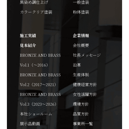
黒染め調仕上げ
一般塗装
カラークリア塗装
粉体塗装
施工実績
企業情報
見本紹介
会社概要
BRONZE AND BRASS
社長メッセージ
Vol.1（～2016）
沿革
BRONZE AND BRASS
生産体制
Vol.2（2017～2021）
健康経営方針
BRONZE AND BRASS
女性活躍方針
Vol.3（2023～2026）
環境方針
本社ショールーム
品質方針
展示品動画
事業所一覧