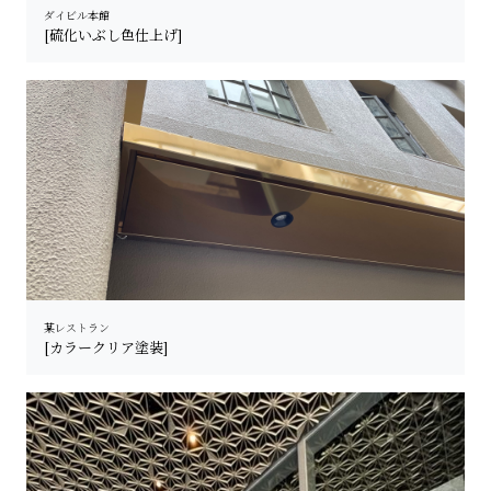
ダイビル本館
[硫化いぶし色仕上げ]
某レストラン
[カラークリア塗装]