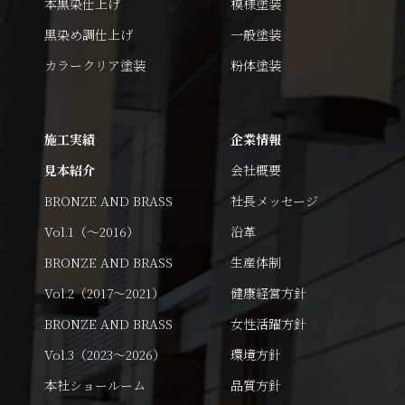
本黒染仕上げ
模様塗装
黒染め調仕上げ
一般塗装
カラークリア塗装
粉体塗装
施工実績
企業情報
見本紹介
会社概要
BRONZE AND BRASS
社長メッセージ
Vol.1（～2016）
沿革
BRONZE AND BRASS
生産体制
Vol.2（2017～2021）
健康経営方針
BRONZE AND BRASS
女性活躍方針
Vol.3（2023～2026）
環境方針
本社ショールーム
品質方針