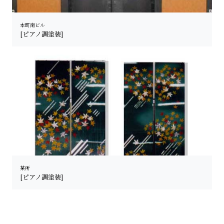
本町南ビル
[ピアノ調塗装]
某所
[ピアノ調塗装]