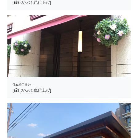
[硫化いぶし色仕上げ]
日本橋三井ﾀﾜｰ
[硫化いぶし色仕上げ]