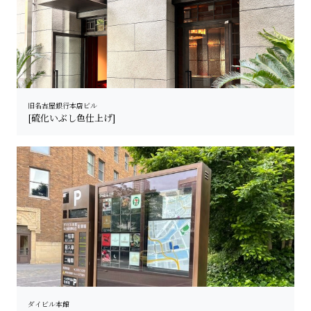
旧名古屋銀行本店ビル
[硫化いぶし色仕上げ]
ダイビル本館