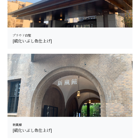
プラウド白壁
[硫化いぶし色仕上げ]
新風館
[硫化いぶし色仕上げ]