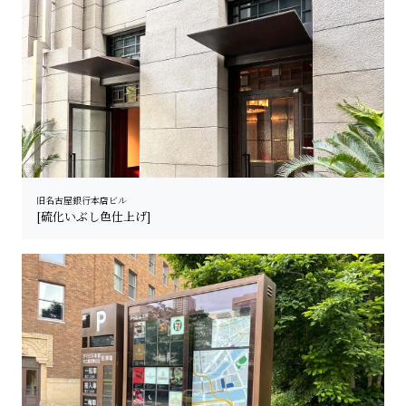
旧名古屋銀行本店ビル
[硫化いぶし色仕上げ]