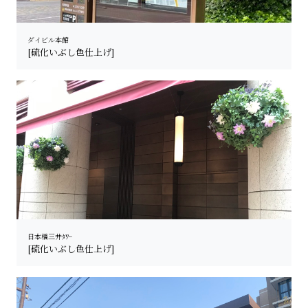
ダイビル本館
[硫化いぶし色仕上げ]
日本橋三井ﾀﾜｰ
[硫化いぶし色仕上げ]