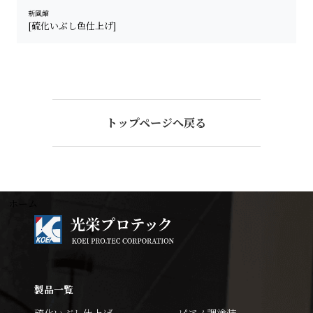
新風館
[硫化いぶし色仕上げ]
トップページへ戻る
ホーム
製品一覧
硫化いぶし仕上げ
ピアノ調塗装