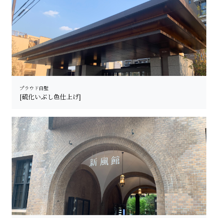
プラウド白壁
[硫化いぶし色仕上げ]