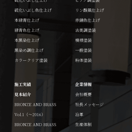
硫化いぶし色仕上げ
リン酸風仕上げ
本緑青仕上げ
赤錆色仕上げ
緑青色仕上げ
古美調塗装
本黒染仕上げ
模様塗装
黒染め調仕上げ
一般塗装
カラークリア塗装
粉体塗装
施工実績
企業情報
見本紹介
会社概要
BRONZE AND BRASS
社長メッセージ
Vol.1（～2016）
沿革
BRONZE AND BRASS
生産体制