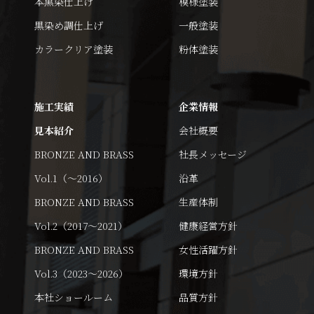
本黒染仕上げ
模様塗装
黒染め調仕上げ
一般塗装
カラークリア塗装
粉体塗装
施工実績
企業情報
見本紹介
会社概要
BRONZE AND BRASS
社長メッセージ
Vol.1（～2016）
沿革
BRONZE AND BRASS
生産体制
Vol.2（2017～2021）
健康経営方針
BRONZE AND BRASS
女性活躍方針
Vol.3（2023～2026）
環境方針
本社ショールーム
品質方針