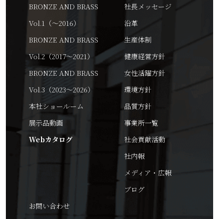
BRONZE AND BRASS
社長メッセージ
Vol.1（～2016）
沿革
BRONZE AND BRASS
生産体制
Vol.2（2017～2021）
健康経営方針
BRONZE AND BRASS
女性活躍方針
Vol.3（2023～2026）
環境方針
本社ショールーム
品質方針
展示品動画
事業所一覧
Webカタログ
社会貢献活動
社内報
メディア・広報
ブログ
お問い合わせ