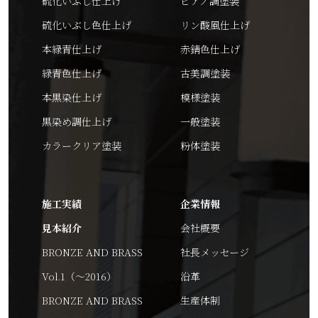
硫化いぶし仕上げ
ピアノ調塗装
硫化いぶし色仕上げ
リン酸風仕上げ
本緑青仕上げ
赤錆色仕上げ
緑青色仕上げ
古美調塗装
本黒染仕上げ
模様塗装
黒染め調仕上げ
一般塗装
カラークリア塗装
粉体塗装
施工実績
企業情報
見本紹介
会社概要
BRONZE AND BRASS
社長メッセージ
Vol.1（～2016）
沿革
BRONZE AND BRASS
生産体制