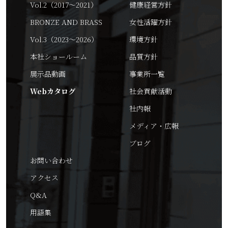
Vol.2（2017～2021）
健康経営方針
BRONZE AND BRASS
女性活躍方針
Vol.3（2023～2026）
環境方針
本社ショールーム
品質方針
展示品動画
事業所一覧
Webカタログ
社会貢献活動
社内報
メディア・広報
ブログ
お問い合わせ
アクセス
Q&A
用語集