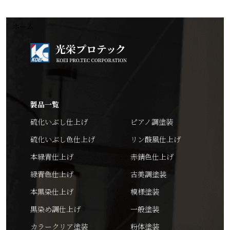
ホーム
製品一覧
硫化いぶし仕上げ
ピアノ調塗装
硫化いぶし色仕上げ
リン酸風仕上げ
本緑青仕上げ
赤錆色仕上げ
緑青色仕上げ
古美調塗装
本黒染仕上げ
模様塗装
黒染め調仕上げ
一般塗装
カラークリア塗装
粉体塗装