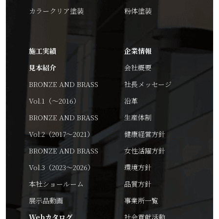
カラークリア塗装
粉体塗装
施工実績
企業情報
見本紹介
会社概要
BRONZE AND BRASS
社長メッセージ
Vol.1（～2016）
沿革
BRONZE AND BRASS
生産体制
Vol.2（2017～2021）
健康経営方針
BRONZE AND BRASS
女性活躍方針
Vol.3（2023～2026）
環境方針
本社ショールーム
品質方針
展示品動画
事業所一覧
Webカタログ
社会貢献活動