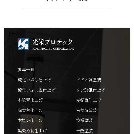
ホーム
製品一覧
硫化いぶし仕上げ
ピアノ調塗装
硫化いぶし色仕上げ
リン酸風仕上げ
本緑青仕上げ
赤錆色仕上げ
緑青色仕上げ
古美調塗装
本黒染仕上げ
模様塗装
黒染め調仕上げ
一般塗装