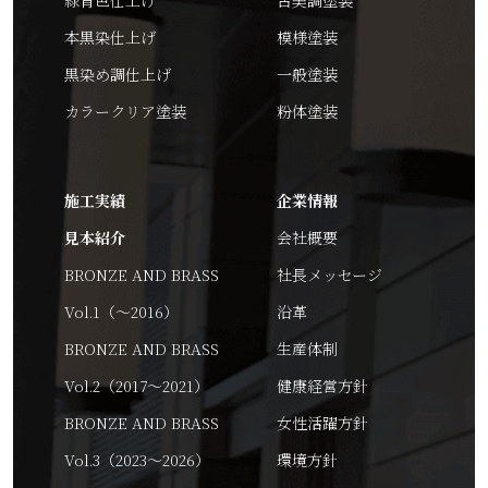
本黒染仕上げ
模様塗装
黒染め調仕上げ
一般塗装
カラークリア塗装
粉体塗装
施工実績
企業情報
見本紹介
会社概要
BRONZE AND BRASS
社長メッセージ
Vol.1（～2016）
沿革
BRONZE AND BRASS
生産体制
Vol.2（2017～2021）
健康経営方針
BRONZE AND BRASS
女性活躍方針
Vol.3（2023～2026）
環境方針