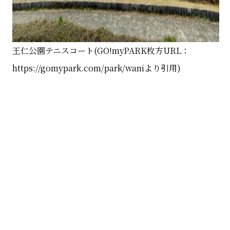
王仁公園テニスコート(GO!myPARK枚方URL：
https://gomypark.com/park/waniより引用)