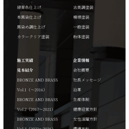
緑青色仕上げ
古美調塗装
本黒染仕上げ
模様塗装
黒染め調仕上げ
一般塗装
カラークリア塗装
粉体塗装
施工実績
企業情報
見本紹介
会社概要
BRONZE AND BRASS
社長メッセージ
Vol.1（～2016）
沿革
BRONZE AND BRASS
生産体制
Vol.2（2017～2021）
健康経営方針
BRONZE AND BRASS
女性活躍方針
Vol.3（2023～2026）
環境方針