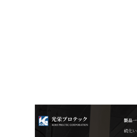
ホーム
製品一
硫化い