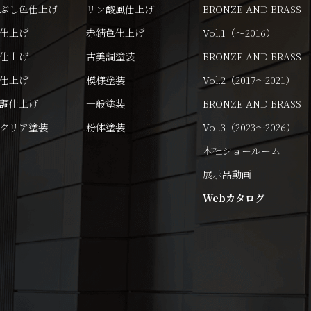
ぶし色仕上げ
リン酸風仕上げ
BRONZE AND BRASS
仕上げ
赤錆色仕上げ
Vol.1（～2016）
仕上げ
古美調塗装
BRONZE AND BRASS
仕上げ
模様塗装
Vol.2（2017～2021）
調仕上げ
一般塗装
BRONZE AND BRASS
クリア塗装
粉体塗装
Vol.3（2023～2026）
本社ショールーム
展示品動画
Webカタログ