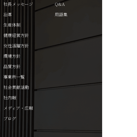
社長メッセージ
Q&A
沿革
用語集
生産体制
健康経営方針
女性活躍方針
環境方針
品質方針
事業所一覧
社会貢献活動
社内報
メディア・広報
ブログ