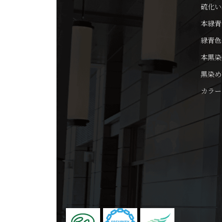
硫化い
本緑青
緑青色
本黒染
黒染め
カラー