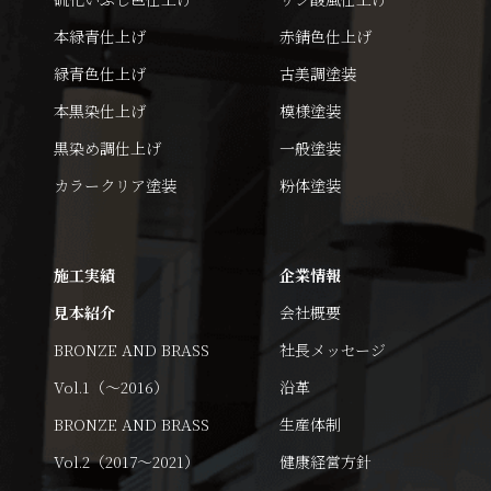
本緑青仕上げ
赤錆色仕上げ
緑青色仕上げ
古美調塗装
本黒染仕上げ
模様塗装
黒染め調仕上げ
一般塗装
カラークリア塗装
粉体塗装
施工実績
企業情報
見本紹介
会社概要
BRONZE AND BRASS
社長メッセージ
Vol.1（～2016）
沿革
BRONZE AND BRASS
生産体制
Vol.2（2017～2021）
健康経営方針