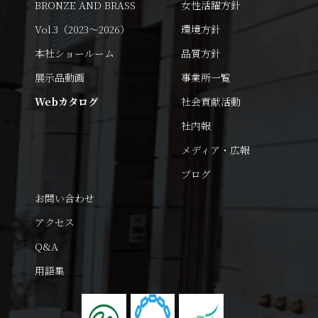
BRONZE AND BRASS
女性活躍方針
Vol.3（2023～2026）
環境方針
本社ショールーム
品質方針
展示品動画
事業所一覧
Webカタログ
社会貢献活動
社内報
メディア・広報
ブログ
お問い合わせ
アクセス
Q&A
用語集