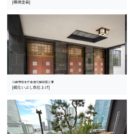
[模様塗装]
川崎市新本庁舎復元棟新築工事
[硫化いぶし色仕上げ]