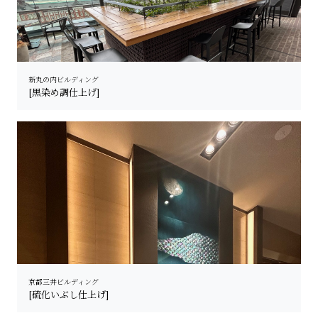
新丸の内ビルディング
[黒染め調仕上げ]
京都三井ビルディング
[硫化いぶし仕上げ]