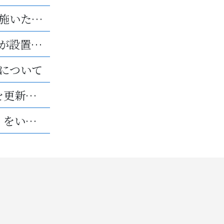
第3回「マネーセミナー」を実施いたしました。
千葉白井第2工場にもエアコンが設置されました。
について
「エコアクション21」の認証を更新いたしました。
光栄プロテックは「10億宣言」をいたします。