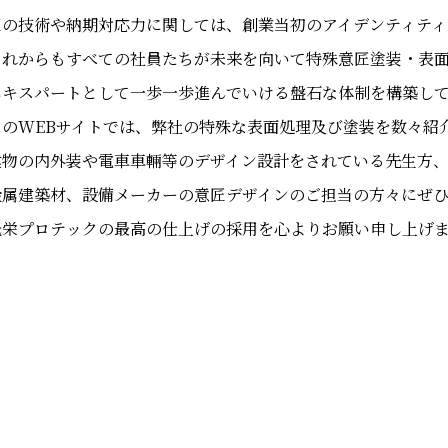
匠の技術や納期対応力に関しては、創業当初のアイデンティティ
これからもすべての社員たちが未来を向いて特殊意匠塗装・表
エキスパートとして一歩一歩進んでいける盤石な体制を構築し
このWEBサイトでは、弊社の特殊な表面処理及び塗装を数々紹
建物の内外装や電車車輛等のデザイン設計をされている先生方
金属建築材、設備メーカーの意匠デザインのご担当の方々にぜひ
光栄プロテックの最高の仕上げの採用を心よりお願い申し上げ