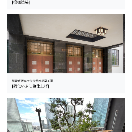
[模様塗装]
川崎市新本庁舎復元棟新築工事
[硫化いぶし色仕上げ]