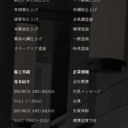
本緑青仕上げ
赤錆色仕上げ
緑青色仕上げ
古美調塗装
本黒染仕上げ
模様塗装
黒染め調仕上げ
一般塗装
カラークリア塗装
粉体塗装
施工実績
企業情報
見本紹介
会社概要
BRONZE AND BRASS
社長メッセージ
Vol.1（～2016）
沿革
BRONZE AND BRASS
生産体制
Vol.2（2017～2021）
健康経営方針