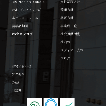
BRONZE AND BRASS
女性活躍方針
Vol.3（2023～2026）
環境方針
本社ショールーム
品質方針
展示品動画
事業所一覧
Webカタログ
社会貢献活動
社内報
メディア・広報
ブログ
お問い合わせ
アクセス
Q&A
用語集