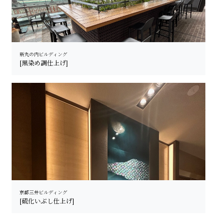
新丸の内ビルディング
[黒染め調仕上げ]
京都三井ビルディング
[硫化いぶし仕上げ]