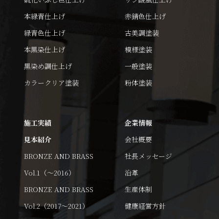
本緑青仕上げ
赤錆色仕上げ
緑青色仕上げ
古美調塗装
本黒染仕上げ
模様塗装
黒染め調仕上げ
一般塗装
カラークリア塗装
粉体塗装
施工実績
企業情報
見本紹介
会社概要
BRONZE AND BRASS
社長メッセージ
Vol.1（～2016）
沿革
BRONZE AND BRASS
生産体制
Vol.2（2017～2021）
健康経営方針