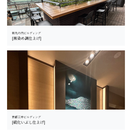
新丸の内ビルディング
[黒染め調仕上げ]
京都三井ビルディング
[硫化いぶし仕上げ]