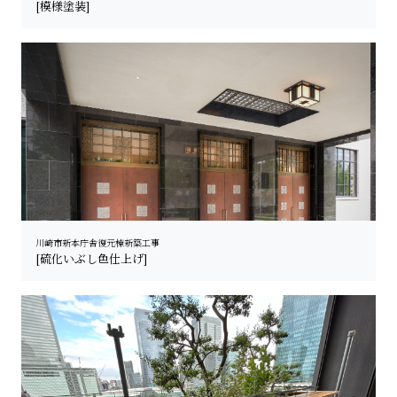
[模様塗装]
川崎市新本庁舎復元棟新築工事
[硫化いぶし色仕上げ]