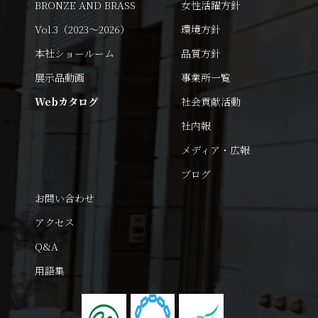
BRONZE AND BRASS
女性活躍方針
Vol.3（2023～2026）
環境方針
本社ショールーム
品質方針
展示品動画
事業所一覧
Webカタログ
社会貢献活動
社内報
メディア・広報
ブログ
お問い合わせ
アクセス
Q&A
用語集