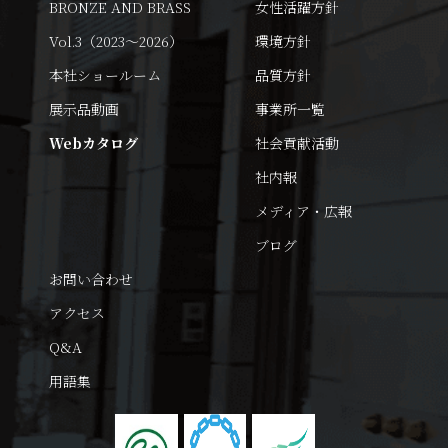
BRONZE AND BRASS
女性活躍方針
Vol.3（2023～2026）
環境方針
本社ショールーム
品質方針
展示品動画
事業所一覧
Webカタログ
社会貢献活動
社内報
メディア・広報
ブログ
お問い合わせ
アクセス
Q&A
用語集