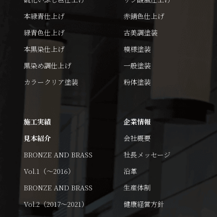
本緑青仕上げ
赤錆色仕上げ
緑青色仕上げ
古美調塗装
本黒染仕上げ
模様塗装
黒染め調仕上げ
一般塗装
カラークリア塗装
粉体塗装
施工実績
企業情報
見本紹介
会社概要
BRONZE AND BRASS
社長メッセージ
Vol.1（～2016）
沿革
BRONZE AND BRASS
生産体制
Vol.2（2017～2021）
健康経営方針