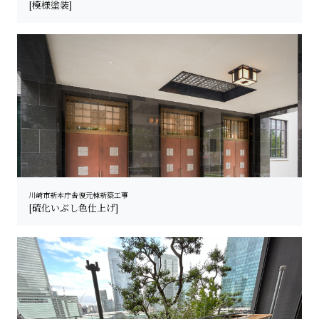
[模様塗装]
川崎市新本庁舎復元棟新築工事
[硫化いぶし色仕上げ]