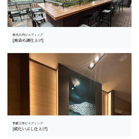
新丸の内ビルディング
[黒染め調仕上げ]
京都三井ビルディング
[硫化いぶし仕上げ]