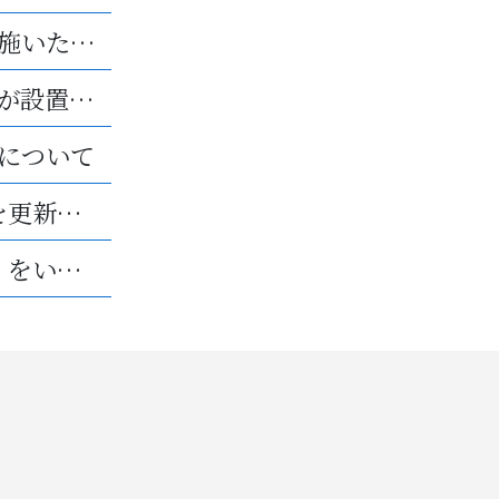
第3回「マネーセミナー」を実施いたしました。
千葉白井第2工場にもエアコンが設置されました。
について
「エコアクション21」の認証を更新いたしました。
光栄プロテックは「10億宣言」をいたします。