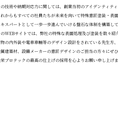
匠の技術や納期対応力に関しては、創業当初のアイデンティティ
これからもすべての社員たちが未来を向いて特殊意匠塗装・表
エキスパートとして一歩一歩進んでいける盤石な体制を構築し
このWEBサイトでは、弊社の特殊な表面処理及び塗装を数々紹
建物の内外装や電車車輛等のデザイン設計をされている先生方
金属建築材、設備メーカーの意匠デザインのご担当の方々にぜひ
光栄プロテックの最高の仕上げの採用を心よりお願い申し上げ