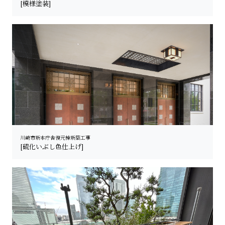
[模様塗装]
川崎市新本庁舎復元棟新築工事
[硫化いぶし色仕上げ]