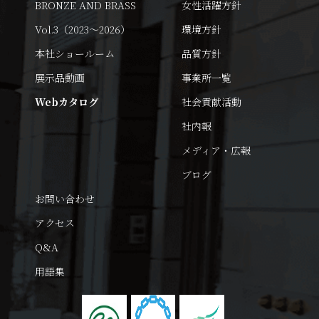
BRONZE AND BRASS
女性活躍方針
Vol.3（2023～2026）
環境方針
本社ショールーム
品質方針
展示品動画
事業所一覧
Webカタログ
社会貢献活動
社内報
メディア・広報
ブログ
お問い合わせ
アクセス
Q&A
用語集