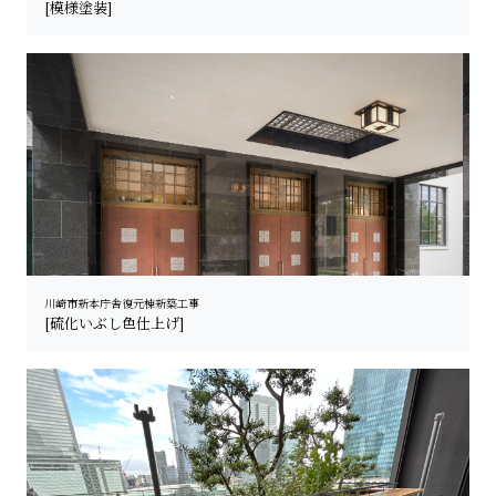
[模様塗装]
川崎市新本庁舎復元棟新築工事
[硫化いぶし色仕上げ]