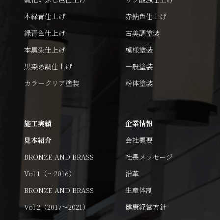
本緑青仕上げ
赤錆色仕上げ
緑青色仕上げ
古美調塗装
本黒染仕上げ
模様塗装
黒染め調仕上げ
一般塗装
カラークリア塗装
粉体塗装
施工実績
企業情報
見本紹介
会社概要
BRONZE AND BRASS
社長メッセージ
Vol.1（～2016）
沿革
BRONZE AND BRASS
生産体制
Vol.2（2017～2021）
健康経営方針