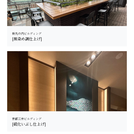
新丸の内ビルディング
[黒染め調仕上げ]
京都三井ビルディング
[硫化いぶし仕上げ]