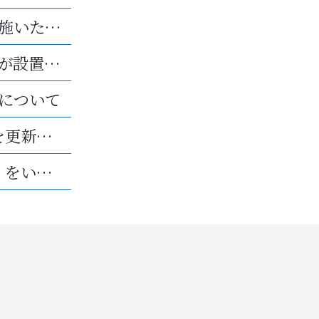
第3回「マネーセミナー」を実施いたしました。
千葉白井第2工場にもエアコンが設置されました。
について
「エコアクション21」の認証を更新いたしました。
光栄プロテックは「10億宣言」をいたします。