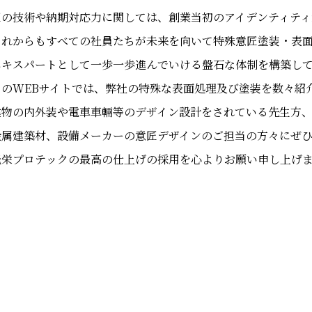
匠の技術や納期対応力に関しては、創業当初のアイデンティティ
これからもすべての社員たちが未来を向いて特殊意匠塗装・表
エキスパートとして一歩一歩進んでいける盤石な体制を構築し
このWEBサイトでは、弊社の特殊な表面処理及び塗装を数々紹
建物の内外装や電車車輛等のデザイン設計をされている先生方
金属建築材、設備メーカーの意匠デザインのご担当の方々にぜひ
光栄プロテックの最高の仕上げの採用を心よりお願い申し上げ