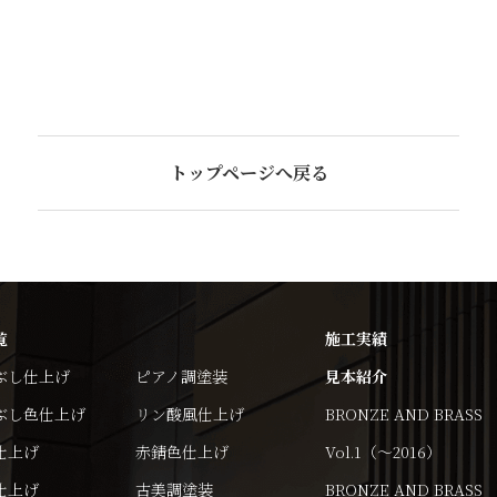
トップページへ戻る
覧
施工実績
ぶし仕上げ
ピアノ調塗装
見本紹介
ぶし色仕上げ
リン酸風仕上げ
BRONZE AND BRASS
仕上げ
赤錆色仕上げ
Vol.1（～2016）
仕上げ
古美調塗装
BRONZE AND BRASS