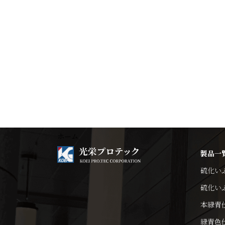
ホーム
製品一
硫化い
硫化い
本緑青
緑青色