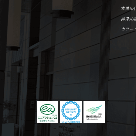
本黒染
黒染め
カラー