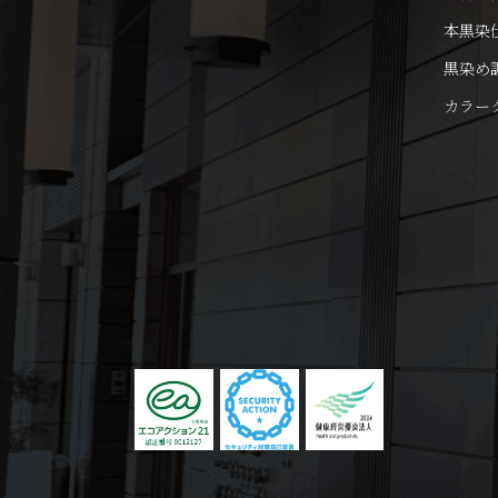
本黒染
黒染め
カラー