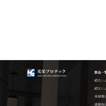
ホーム
製品一
硫化い
硫化い
本緑青
緑青色