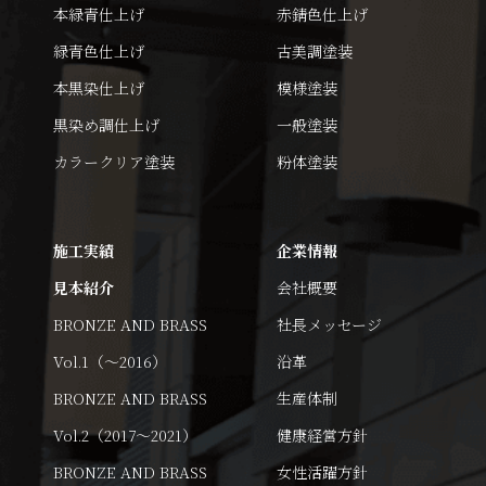
本緑青仕上げ
赤錆色仕上げ
緑青色仕上げ
古美調塗装
本黒染仕上げ
模様塗装
黒染め調仕上げ
一般塗装
カラークリア塗装
粉体塗装
施工実績
企業情報
見本紹介
会社概要
BRONZE AND BRASS
社長メッセージ
Vol.1（～2016）
沿革
BRONZE AND BRASS
生産体制
Vol.2（2017～2021）
健康経営方針
BRONZE AND BRASS
女性活躍方針