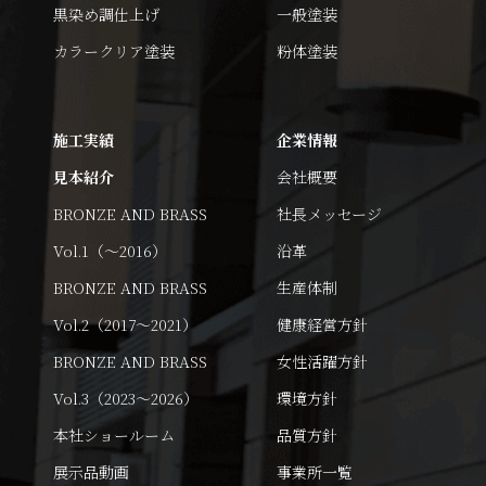
黒染め調仕上げ
一般塗装
カラークリア塗装
粉体塗装
施工実績
企業情報
見本紹介
会社概要
BRONZE AND BRASS
社長メッセージ
Vol.1（～2016）
沿革
BRONZE AND BRASS
生産体制
Vol.2（2017～2021）
健康経営方針
BRONZE AND BRASS
女性活躍方針
Vol.3（2023～2026）
環境方針
本社ショールーム
品質方針
展示品動画
事業所一覧