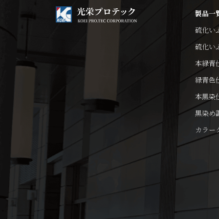
製品一
硫化い
硫化い
本緑青
緑青色
本黒染
黒染め
カラー