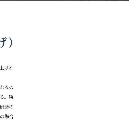
げ）
上げと
れるの
る。映
研磨の
の場合