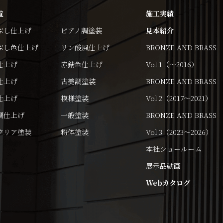
覧
施工実績
ぶし仕上げ
ピアノ調塗装
見本紹介
ぶし色仕上げ
リン酸風仕上げ
BRONZE AND BRASS
仕上げ
赤錆色仕上げ
Vol.1（～2016）
仕上げ
古美調塗装
BRONZE AND BRASS
仕上げ
模様塗装
Vol.2（2017～2021）
調仕上げ
一般塗装
BRONZE AND BRASS
クリア塗装
粉体塗装
Vol.3（2023～2026）
本社ショールーム
展示品動画
Webカタログ