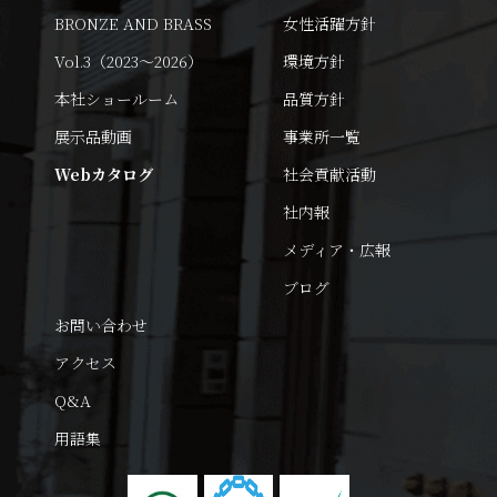
BRONZE AND BRASS
女性活躍方針
Vol.3（2023～2026）
環境方針
本社ショールーム
品質方針
展示品動画
事業所一覧
Webカタログ
社会貢献活動
社内報
メディア・広報
ブログ
お問い合わせ
アクセス
Q&A
用語集