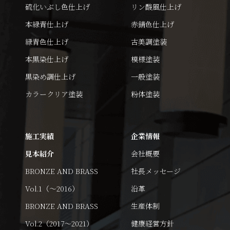
硫化いぶし色仕上げ
リン酸風仕上げ
本緑青仕上げ
赤錆色仕上げ
緑青色仕上げ
古美調塗装
本黒染仕上げ
模様塗装
黒染め調仕上げ
一般塗装
カラークリア塗装
粉体塗装
施工実績
企業情報
見本紹介
会社概要
BRONZE AND BRASS
社長メッセージ
Vol.1（～2016）
沿革
BRONZE AND BRASS
生産体制
Vol.2（2017～2021）
健康経営方針