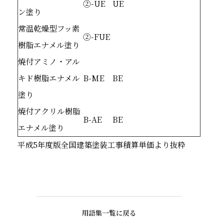
②-UE
UE
ン塗り
常温乾燥型フッ素
②-FUE
樹脂エナメル塗り
焼付アミノ・アル
キド樹脂エナメル
B-ME
BE
塗り
焼付アクリル樹脂
B-AE
BE
エナメル塗り
平成5年度版全国建築塗装工事積算単価より抜粋
用語集一覧に戻る