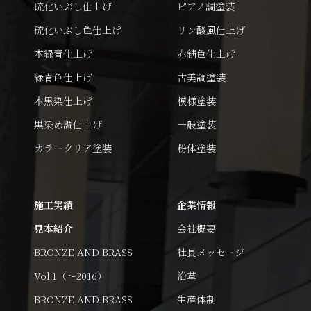
硫化いぶし仕上げ
ピアノ調塗装
硫化いぶし色仕上げ
リン酸風仕上げ
本緑青仕上げ
赤錆色仕上げ
緑青色仕上げ
古美調塗装
本黒染仕上げ
模様塗装
黒染め調仕上げ
一般塗装
カラークリア塗装
粉体塗装
施工実績
企業情報
見本紹介
会社概要
BRONZE AND BRASS
社長メッセージ
Vol.1（～2016）
沿革
BRONZE AND BRASS
生産体制