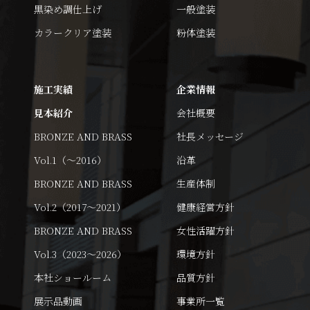
黒染め調仕上げ
一般塗装
カラークリア塗装
粉体塗装
施工実績
企業情報
見本紹介
会社概要
BRONZE AND BRASS
社長メッセージ
Vol.1（～2016）
沿革
BRONZE AND BRASS
生産体制
Vol.2（2017～2021）
健康経営方針
BRONZE AND BRASS
女性活躍方針
Vol.3（2023～2026）
環境方針
本社ショールーム
品質方針
展示品動画
事業所一覧