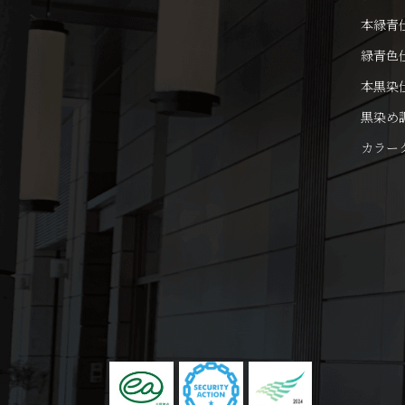
本緑青
緑青色
本黒染
黒染め
カラー