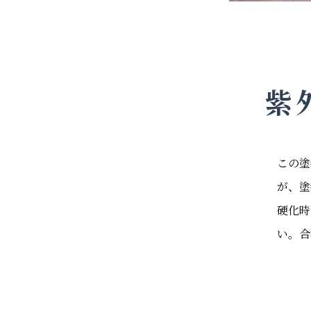
紫
この塗
が、塗
硬化時
い。合