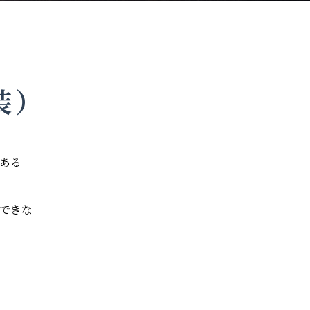
装）
ある
できな