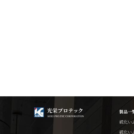
ホーム
製品一
硫化い
硫化い