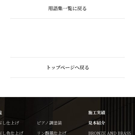
用語集一覧に戻る
トップページへ戻る
覧
施工実績
ぶし仕上げ
ピアノ調塗装
見本紹介
ぶし色仕上げ
リン酸風仕上げ
BRONZE AND BRASS