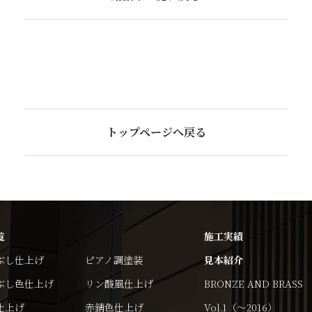
トップページへ戻る
覧
施工実績
ぶし仕上げ
ピアノ調塗装
見本紹介
ぶし色仕上げ
リン酸風仕上げ
BRONZE AND BRASS
仕上げ
赤錆色仕上げ
Vol.1（～2016）