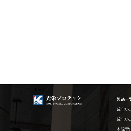
ホーム
製品一
硫化い
硫化い
本緑青