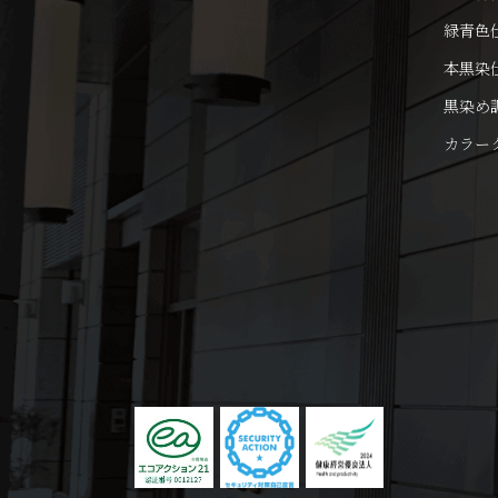
緑青色
本黒染
黒染め
カラー