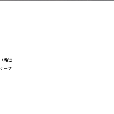
（輸送
テープ