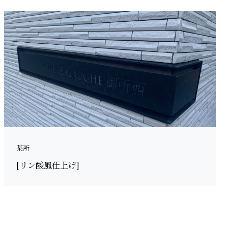
某所
[リン酸風仕上げ]