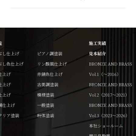
覧
施工実績
ぶし仕上げ
ピアノ調塗装
見本紹介
ぶし色仕上げ
リン酸風仕上げ
BRONZE AND BRASS
仕上げ
赤錆色仕上げ
Vol.1（～2016）
仕上げ
古美調塗装
BRONZE AND BRASS
仕上げ
模様塗装
Vol.2（2017～2021）
調仕上げ
一般塗装
BRONZE AND BRASS
クリア塗装
粉体塗装
Vol.3（2023～2026）
本社ショールーム
展示品動画