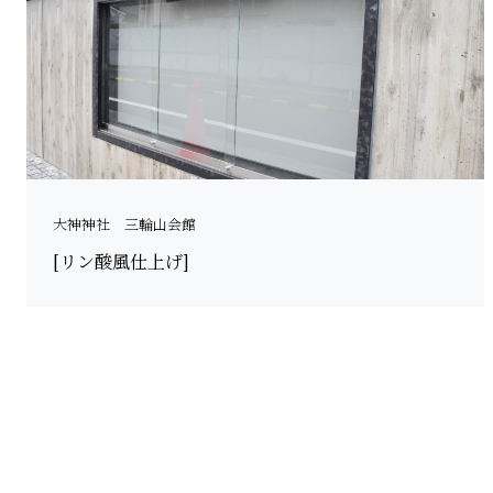
大神神社 三輪山会館
[リン酸風仕上げ]