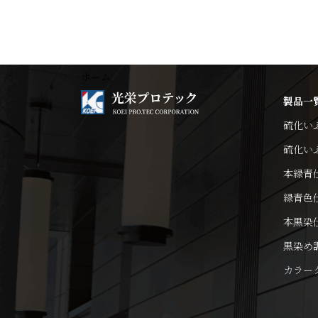
ホーム
製品一
硫化い
硫化い
本緑青
緑青色
本黒染
黒染め
カラー