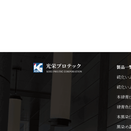
ホーム
製品一
硫化い
硫化い
本緑青
緑青色
本黒染
黒染め