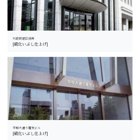
大阪府港区役所
[硫化いぶし仕上げ]
平和大通り電気ビル
[硫化いぶし仕上げ]