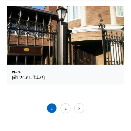
個人邸
[硫化いぶし仕上げ]
›
1
2