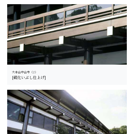
大本山中山寺（2）
[硫化いぶし仕上げ]