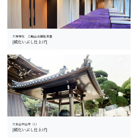
大神神社 三輪山会館能楽堂
[硫化いぶし仕上げ]
大本山中山寺（1）
[硫化いぶし仕上げ]