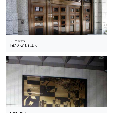
天王寺区役所
[硫化いぶし仕上げ]
堺市東支所(1)