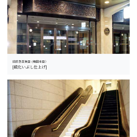
旧阪急百貨店 (梅田本店）
[硫化いぶし仕上げ]