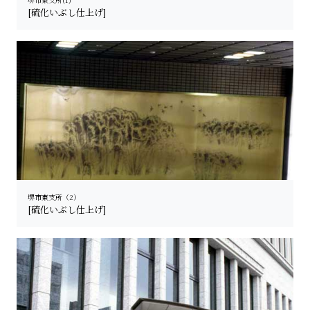
[硫化いぶし仕上げ]
堺市東支所（2）
[硫化いぶし仕上げ]