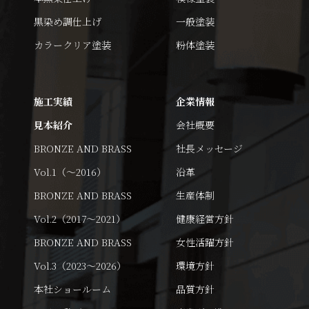
黒染め調仕上げ
一般塗装
カラークリア塗装
粉体塗装
施工実績
企業情報
見本紹介
会社概要
BRONZE AND BRASS
社長メッセージ
Vol.1（～2016）
沿革
BRONZE AND BRASS
生産体制
Vol.2（2017～2021）
健康経営方針
BRONZE AND BRASS
女性活躍方針
Vol.3（2023～2026）
環境方針
本社ショールーム
品質方針