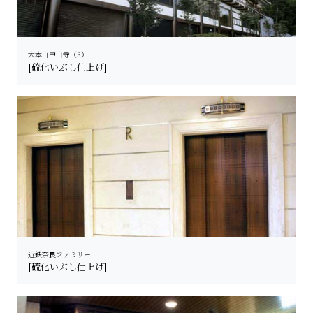
大本山中山寺（3）
[硫化いぶし仕上げ]
近鉄奈良ファミリー
[硫化いぶし仕上げ]