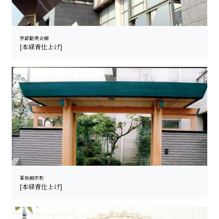
京都勧業会館
[本緑青仕上げ]
某新興宗教
[本緑青仕上げ]