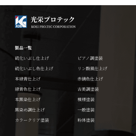
ホーム
製品一覧
硫化いぶし仕上げ
ピアノ調塗装
硫化いぶし色仕上げ
リン酸風仕上げ
本緑青仕上げ
赤錆色仕上げ
緑青色仕上げ
古美調塗装
本黒染仕上げ
模様塗装
黒染め調仕上げ
一般塗装
カラークリア塗装
粉体塗装