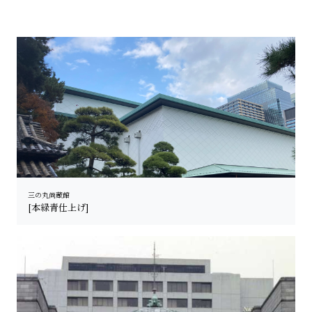
三の丸尚蔵館
[本緑青仕上げ]